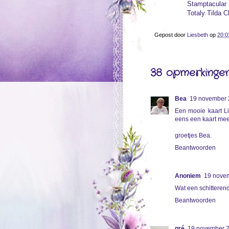
Stamptacular 
Totaly Tilda C
Gepost door
Liesbeth
op
20:0
38 opmerkingen
Bea
19 november 
Een mooie kaart Li
eens een kaart mee
groetjes Bea.
Beantwoorden
Anoniem
19 nove
Wat een schitterend
Beantwoorden
gré
19 november 