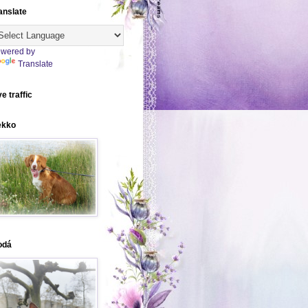
anslate
wered by
Translate
ve traffic
ekko
odá