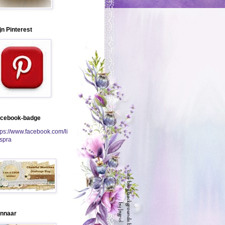
jn Pinterest
cebook-badge
tps://www.facebook.com/li
spra
nnaar