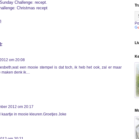
Sunday Challenge
: recept.
Tr
hallenge
: Christmas recept
3
Po
:
Li
K
2012 om 20:08
esbeth,wat een mooie stempel is dat toch, ik heb het ook, zal er maar
 maken denk ik....
mber 2012 om 20:17
M
 kaartje in mooie kleuren.Groetjes Joke
2012 om 20:21