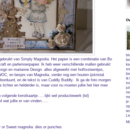
Ov
bl
 gebruikt van Simply Magnolia. Het papier is een combinatie van Bo
be
aft en parlemoerpapier. Ik heb weer verschillende mallen gebruikt
ka
sc
sign en marianne Design. alles afgewerkt met hotfixsteentjes,
be
OC, en besjes van Magnolia, verder nog een houten ijskristal.
ik
orduurd, en de tekst is van
Cuddly Buddly
. Ik ga de foto morgen
in
lichter en helderder is, maar voor nu moeten jullie het hier mee
ju
ne
volgende kerstkaartje......lijkt wel productiewerk (lol)
me
 wat jullie er van vinden......
je
op
wo
Le
Mi
 or Sweet magnolia
: dies or punches