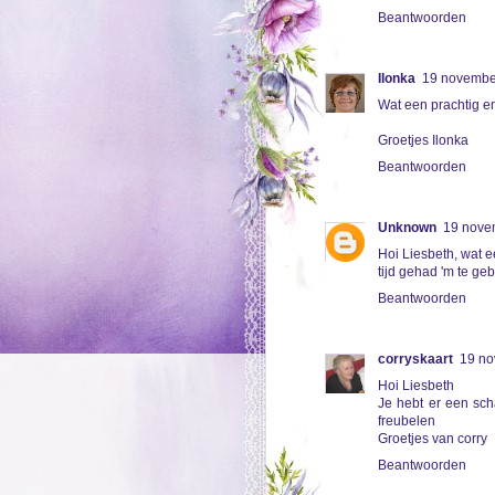
Beantwoorden
Ilonka
19 novembe
Wat een prachtig en 
Groetjes Ilonka
Beantwoorden
Unknown
19 nove
Hoi Liesbeth, wat ee
tijd gehad 'm te ge
Beantwoorden
corryskaart
19 no
Hoi Liesbeth
Je hebt er een sch
freubelen
Groetjes van corry
Beantwoorden