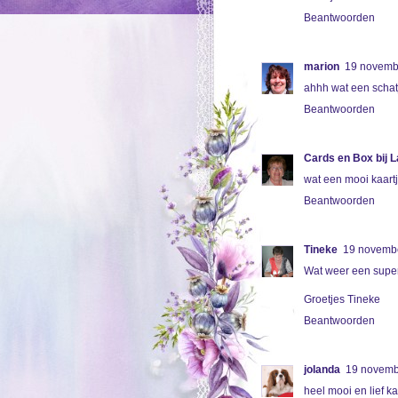
Beantwoorden
marion
19 novemb
ahhh wat een schatje
Beantwoorden
Cards en Box bij 
wat een mooi kaart
Beantwoorden
Tineke
19 novemb
Wat weer een super
Groetjes Tineke
Beantwoorden
jolanda
19 novemb
heel mooi en lief ka