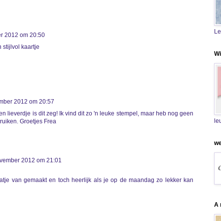
Le
r 2012 om 20:50
stijlvol kaartje
Wi
mber 2012 om 20:57
n lieverdje is dit zeg! Ik vind dit zo 'n leuke stempel, maar heb nog geen
le
bruiken. Groetjes Frea
we
vember 2012 om 21:01
atje van gemaakt en toch heerlijk als je op de maandag zo lekker kan
A 