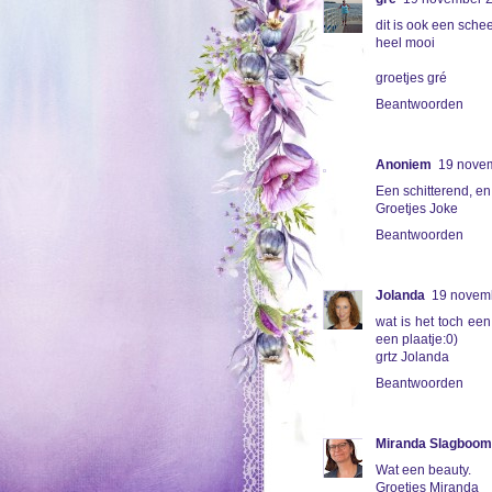
dit is ook een sche
heel mooi
groetjes gré
Beantwoorden
Anoniem
19 nove
Een schitterend, en
Groetjes Joke
Beantwoorden
Jolanda
19 novem
wat is het toch een
een plaatje:0)
grtz Jolanda
Beantwoorden
Miranda Slagboom
Wat een beauty.
Groetjes Miranda