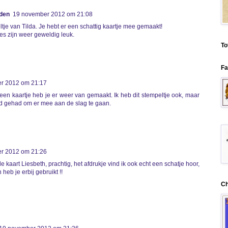
nden
19 november 2012 om 21:08
ltje van Tilda. Je hebt er een schattig kaartje mee gemaakt!
jes zijn weer geweldig leuk.
To
Fa
r 2012 om 21:17
een kaartje heb je er weer van gemaakt. Ik heb dit stempeltje ook, maar
jd gehad om er mee aan de slag te gaan.
r 2012 om 21:26
 kaart Liesbeth, prachtig, het afdrukje vind ik ook echt een schatje hoor,
heb je erbij gebruikt !!
Ch