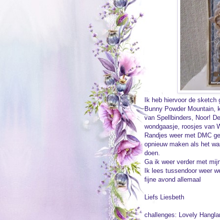
Ik heb hiervoor de sketch
Bunny Powder Mountain, kr
van Spellbinders, Noor! De
wondgaasje, roosjes van W
Randjes weer met DMC geb
opnieuw maken als het was 
doen.
Ga ik weer verder met mijn 
Ik lees tussendoor weer wel
fijne avond allemaal
Liefs Liesbeth
challenges:
Lovely Hanglar