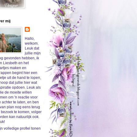
er mij
Hallo,
welkom.
Leuk dat
jullie mijn
og gevonden hebben, ik
n Liesbeth en het
artjes maken en
rappen begint hier een
etje uit de hand te lopen,
 hoop dat jullie hier wat
spiratie opdoen. Leuk als
llie de moeite willen
men om 'n reactie voor
 achter te laten, en ben
 van plan nog eens terug
 bezoek te komen, volger
rden kan natuurlijk ook.
uk!
jn volledige profiel tonen